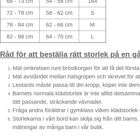
68 - 73 cm
54 - 58 cm
164
72 - 78 cm
58 - 62 cm
S
78 - 84 cm
62 - 66 cm
M
82 - 88 cm
64 - 70 cm
L
Råd för att beställa rätt storlek på en g
Mät omkretsen runt bröstkorgen för att få det första
Mät avståndet mellan halsgropen och skrevet för att
Leotards måste passa till din kropp, köper inte dem i
Barnets normala klädstorlek är inte alltid detsamma 
tätt passande, sträckande vävnader.
Fråga andra föräldrar i gymklass vilken klädstorlek
Storlekarna i vårt bord kan skilja sig från ditt barn
mätningar av många barn i vår butik.