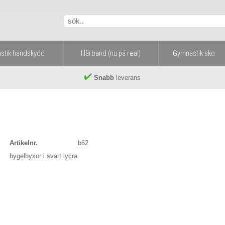
stik handskydd
Hårband (nu på rea!)
Gymnastik sko
Snabb
leverans
Artikelnr.
b62
bygelbyxor i svart lycra.