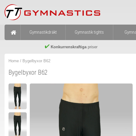
Gymnastikdräkt
Gymnastik tights
Gymna
Konkurrenskraftiga
priser
Home
/ Bygelbyxor B62
Bygelbyxor B62