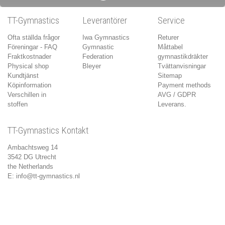
TT-Gymnastics
Leverantörer
Service
Ofta ställda frågor
Iwa Gymnastics
Returer
Föreningar - FAQ
Gymnastic
Måttabel
Fraktkostnader
Federation
gymnastikdräkter
Physical shop
Bleyer
Tvättanvisningar
Kundtjänst
Sitemap
Köpinformation
Payment methods
Verschillen in
AVG / GDPR
stoffen
Leverans.
TT-Gymnastics Kontakt
Ambachtsweg 14
3542 DG Utrecht
the Netherlands
E:
info@tt-gymnastics.nl