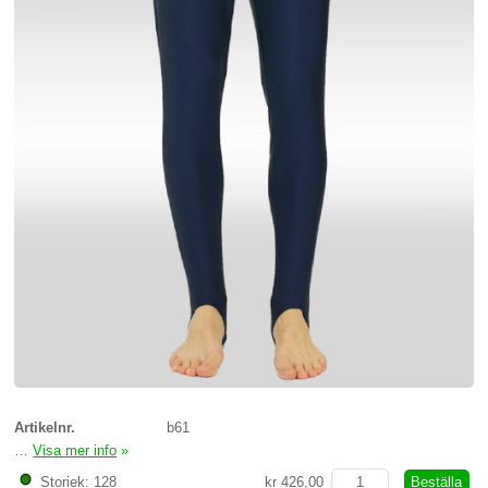
Artikelnr.
b61
…
Visa mer info
»
bygelbyxor i marinblå lycra.
Beställa
Storiek: 128
kr 426,00