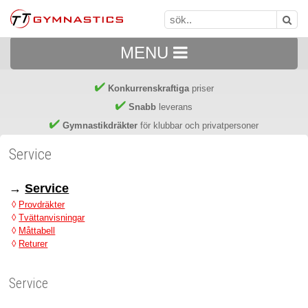
MENU
Konkurrenskraftiga
priser
Snabb
leverans
Gymnastikdräkter
för klubbar och privatpersoner
Service
→
Service
◊
Provdräkter
◊
Tvättanvisningar
◊
Måttabell
◊
Returer
Service