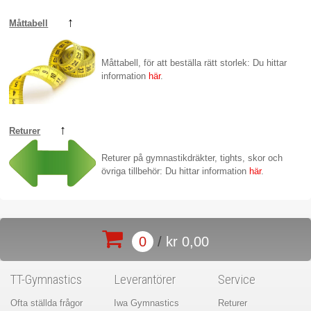
↑
Måttabell
Måttabell, för att beställa rätt storlek: Du hittar
information
här
.
↑
Returer
Returer på gymnastikdräkter, tights, skor och
övriga tillbehör: Du hittar information
här
.
0
/
kr 0,00
TT-Gymnastics
Leverantörer
Service
Ofta ställda frågor
Iwa Gymnastics
Returer