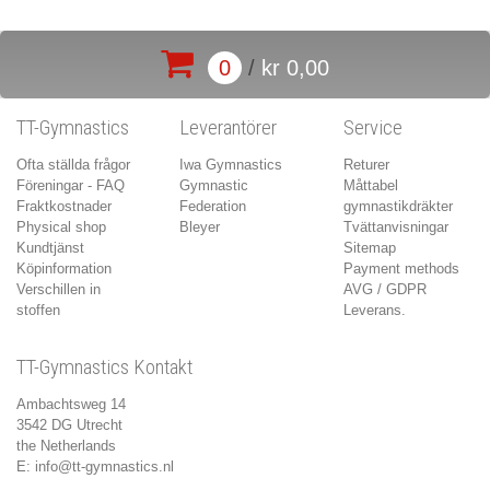
0
/
kr 0,00
TT-Gymnastics
Leverantörer
Service
Ofta ställda frågor
Iwa Gymnastics
Returer
Föreningar - FAQ
Gymnastic
Måttabel
Fraktkostnader
Federation
gymnastikdräkter
Physical shop
Bleyer
Tvättanvisningar
Kundtjänst
Sitemap
Köpinformation
Payment methods
Verschillen in
AVG / GDPR
stoffen
Leverans.
TT-Gymnastics Kontakt
Ambachtsweg 14
3542 DG Utrecht
the Netherlands
E:
info@tt-gymnastics.nl