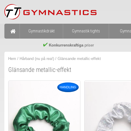
Gymnastikdräkt
Gymnastik tights
Gymna
Konkurrenskraftiga
priser
Hem
/
Hårband (nu på rea!)
/
Glänsande metallic-effekt
Glänsande metallic-effekt
HANDLING