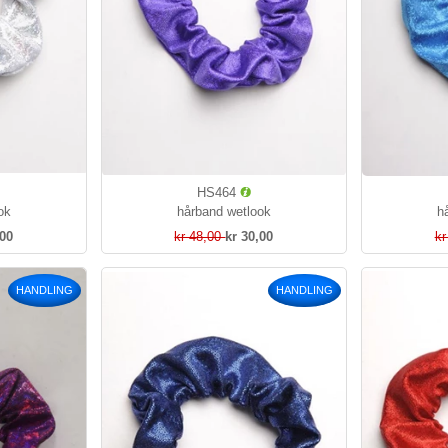
HS464
ok
hårband wetlook
h
,00
kr 48,00
kr 30,00
kr
HANDLING
HANDLING