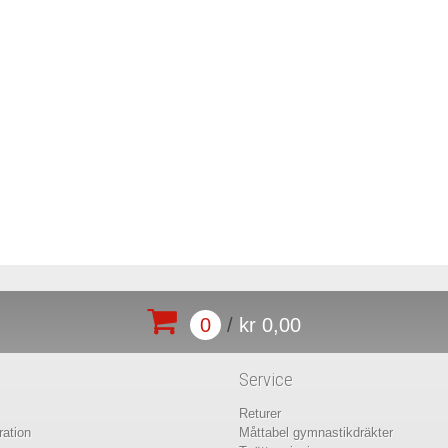
0
/
kr 0,00
Service
Returer
ation
Måttabel gymnastikdräkter