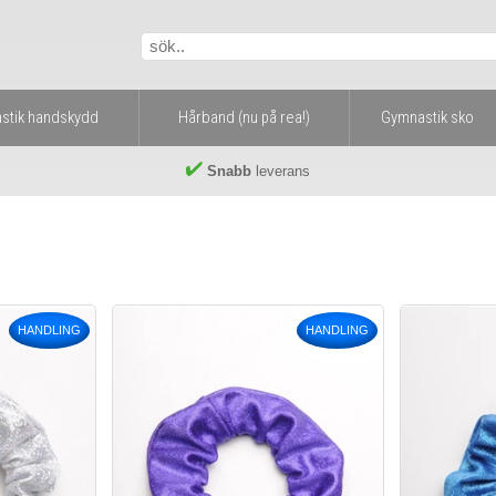
stik handskydd
Hårband (nu på rea!)
Gymnastik sko
Snabb
leverans
HANDLING
HANDLING