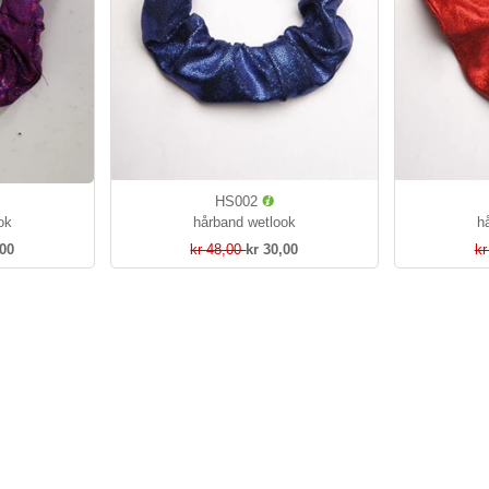
HS002
ok
hårband wetlook
h
,00
kr 48,00
kr 30,00
kr