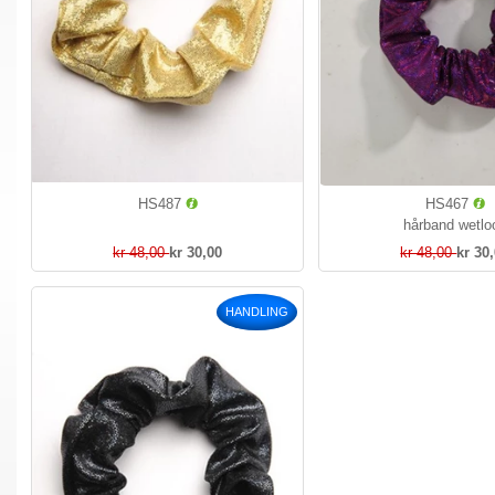
HS487
HS467
hårband wetlo
kr 48,00
kr 30,00
kr 48,00
kr 30
HANDLING