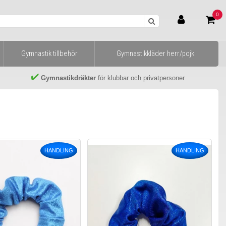
0
Gymnastik tillbehör
Gymnastikkläder herr/pojk
Gymnastikdräkter
för klubbar och privatpersoner
HANDLING
HANDLING