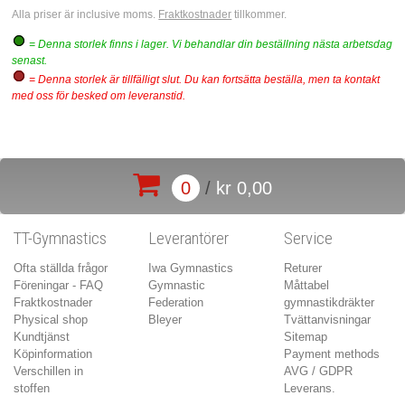
Alla priser är inclusive moms.
Fraktkostnader
tillkommer.
= Denna storlek finns i lager. Vi behandlar din beställning nästa arbetsdag
senast.
= Denna storlek är tillfälligt slut. Du kan fortsätta beställa, men ta kontakt
med oss för besked om leveranstid.
0
/
kr 0,00
TT-Gymnastics
Leverantörer
Service
Ofta ställda frågor
Iwa Gymnastics
Returer
Föreningar - FAQ
Gymnastic
Måttabel
Fraktkostnader
Federation
gymnastikdräkter
Physical shop
Bleyer
Tvättanvisningar
Kundtjänst
Sitemap
Köpinformation
Payment methods
Verschillen in
AVG / GDPR
stoffen
Leverans.