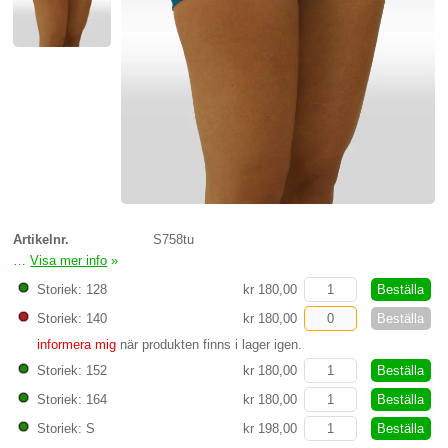
Artikelnr.
S758tu
…
Visa mer info
»
Legging S758tu
Beställa
Storiek: 128
kr 180,00
Beställa
Storiek: 140
kr 180,00
informera mig
när produkten finns i lager igen.
Beställa
Storiek: 152
kr 180,00
Beställa
Storiek: 164
kr 180,00
Beställa
Storiek: S
kr 198,00