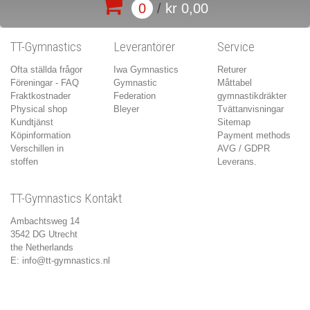
0
/
kr 0,00
TT-Gymnastics
Leverantörer
Service
Ofta ställda frågor
Iwa Gymnastics
Returer
Föreningar - FAQ
Gymnastic
Måttabel
Fraktkostnader
Federation
gymnastikdräkter
Physical shop
Bleyer
Tvättanvisningar
Kundtjänst
Sitemap
Köpinformation
Payment methods
Verschillen in
AVG / GDPR
stoffen
Leverans.
TT-Gymnastics Kontakt
Ambachtsweg 14
3542 DG Utrecht
the Netherlands
E:
info@tt-gymnastics.nl