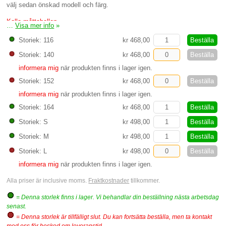
välj sedan önskad modell och färg.
Kolla måttabellen
…
Visa mer info
»
Beställa
Storiek: 116
kr 468,00
Beställa
Storiek: 140
kr 468,00
informera mig
när produkten finns i lager igen.
Beställa
Storiek: 152
kr 468,00
informera mig
när produkten finns i lager igen.
Beställa
Storiek: 164
kr 468,00
Beställa
Storiek: S
kr 498,00
Beställa
Storiek: M
kr 498,00
Beställa
Storiek: L
kr 498,00
informera mig
när produkten finns i lager igen.
Alla priser är inclusive moms.
Fraktkostnader
tillkommer.
= Denna storlek finns i lager. Vi behandlar din beställning nästa arbetsdag
senast.
= Denna storlek är tillfälligt slut. Du kan fortsätta beställa, men ta kontakt
med oss för besked om leveranstid.