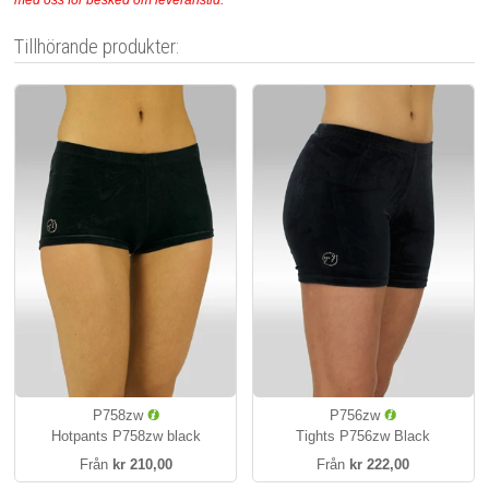
Tillhörande produkter:
P758zw
P756zw
Hotpants P758zw black
Tights P756zw Black
Från
kr 210,00
Från
kr 222,00