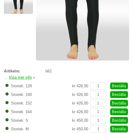
Artikelnr.
b62
…
Visa mer info
»
bygelbyxor i svart lycra.
Beställa
Storiek: 128
kr 426,00
Beställa
Storiek: 140
kr 426,00
Beställa
Storiek: 152
kr 426,00
Beställa
Storiek: 164
kr 426,00
Beställa
Storiek: S
kr 450,00
Beställa
Storiek: M
kr 450,00