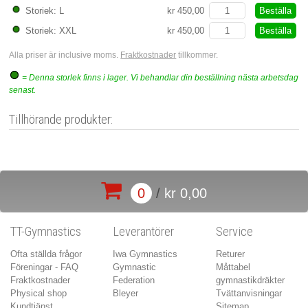
Beställa
Storiek: L
kr 450,00
Beställa
Storiek: XXL
kr 450,00
Alla priser är inclusive moms.
Fraktkostnader
tillkommer.
= Denna storlek finns i lager. Vi behandlar din beställning nästa arbetsdag
senast.
Tillhörande produkter:
0
/
kr 0,00
TT-Gymnastics
Leverantörer
Service
Ofta ställda frågor
Iwa Gymnastics
Returer
Föreningar - FAQ
Gymnastic
Måttabel
Fraktkostnader
Federation
gymnastikdräkter
Physical shop
Bleyer
Tvättanvisningar
Kundtjänst
Sitemap